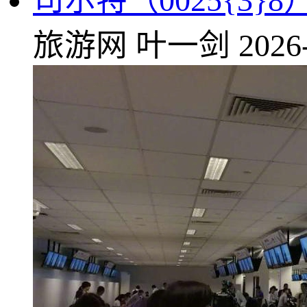
司尔特（0025{3
旅游网
叶一剑
2026