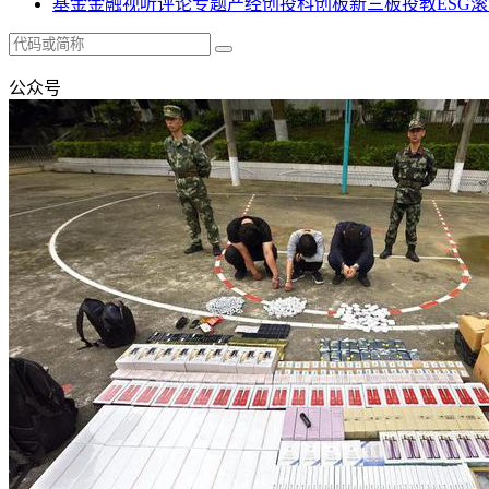
基金
金融
视听
评论
专题
产经
创投
科创板
新三板
投教
ESG
滚
公众号