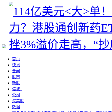
首页
快讯
要闻
股市
新股
信披+
公司
港美股
数据