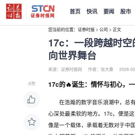
首页
快讯
要闻
股市
您当前的位置：
证券时报
>
公司
>
正文
17c：一段跨越时
向世界舞台
来源：证券时报网
作者：张大春
2026-02
17c的🔥诞生：情怀与初心，
点赞
在浩瀚的数字音乐浪潮中，总
心深处最柔软的地方。17c，便是
像是一个载体，承载着无数对于中