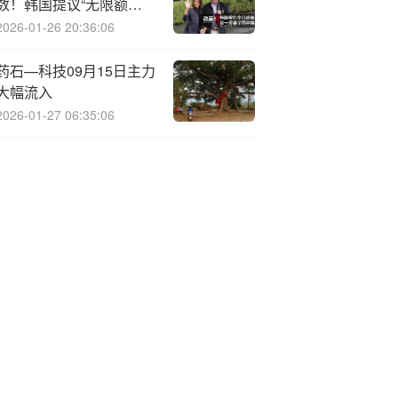
数！韩国提议“无限额货
币互换”
2026-01-26 20:36:06
药石—科技09月15日主力
大幅流入
2026-01-27 06:35:06