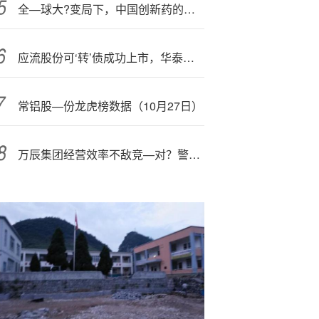
全—球大?变局下，中国创新药的集体拐点与百奥赛图的征途
应流股份可‘转’债成功上市，华泰联合证券为新质生产力培育引入高端装备力量
常铝股—份龙虎榜数据（10月27日）
万辰集团经营效率不敌竞—对？警惕‘高’ROE陷阱 关联腾挪资产负债率飙升至90%