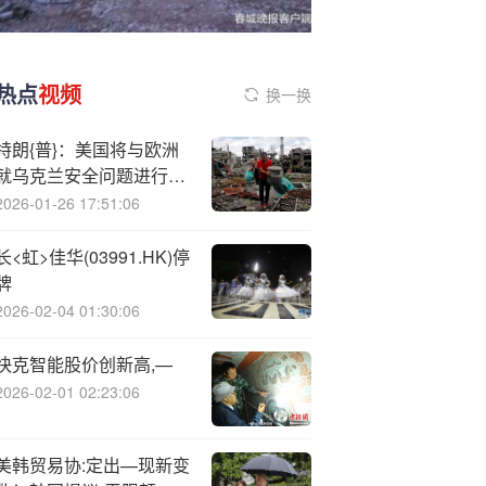
热点
视频
换一换
特朗{普}：美国将与欧洲
就乌克兰安全问题进行协
调
2026-01-26 17:51:06
长<虹>佳华(03991.HK)停
牌
2026-02-04 01:30:06
快克智能股价创新高,—
2026-02-01 02:23:06
美韩贸易协:定出—现新变