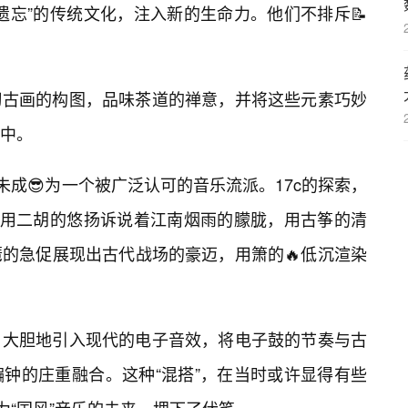
遗忘”的传统文化，注入新的生命力。他们不排斥📝
习古画的构图，品味茶道的禅意，并将这些元素巧妙
中。
未成😎为一个被广泛认可的音乐流派。17c的探索，
他们用二胡的悠扬诉说着江南烟雨的朦胧，用古筝的清
琶的急促展现出古代战场的豪迈，用箫的🔥低沉渲染
，大胆地引入现代的电子音效，将电子鼓的节奏与古
钟的庄重融合。这种“混搭”，在当时或许显得有些