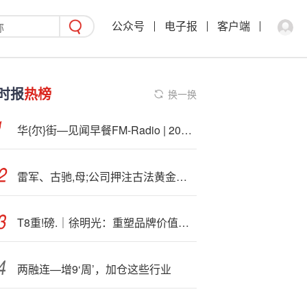
公众号
电子报
客户端
时报
热榜
换一换
华{尔}街—见闻早餐FM-Radio | 2025年9月24日
雷军、古驰,母;公司押注古法黄金赛道，老铺黄金的“对手”来了？
T8重!磅.｜徐明光：重塑品牌价值，让千年黄酒焕发时代活力与魅力！
两融连—增9‘周’，加仓这些行业