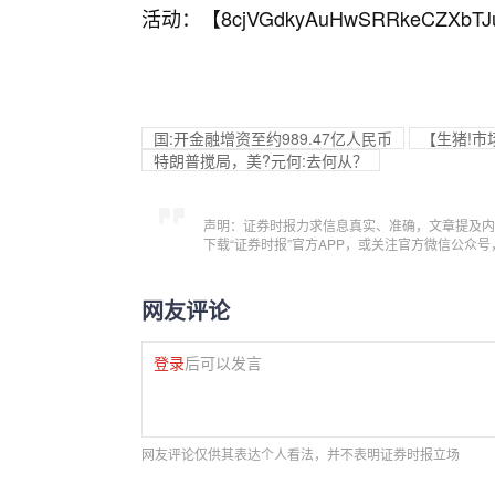
活动：【
8cjVGdkyAuHwSRRkeCZXbTJ
国:开金融增资至约989.47亿人民币
【生猪!
特朗普搅局，美?元何:去何从？
声明：证券时报力求信息真实、准确，文章提及内
下载“证券时报”官方APP，或关注官方微信公众
网友评论
登录
后可以发言
网友评论仅供其表达个人看法，并不表明证券时报立场