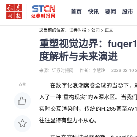
首页
快讯
要闻
股市
您当前的位置：
证券时报
>
公司
>
正文
重塑视觉边界：fuqer1
度解析与未来演进
来源：证券时报网
作者：李慧玲
2026-02-10 
在数字化浪潮席卷全球的当🙂下，
点赞
入了一种“重构现实”的🔥深水区。当
实时交互渲染时，传统的H.265甚至
往往显得有些力不从心。