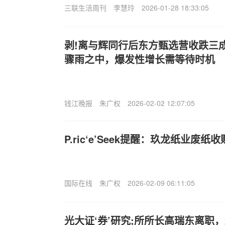
三联生活周刊
李慧玲
2026-01-28 18:33:05
剥!离与辉同行后东方甄选营收跌三
骤雨之中，爆发性增长需等待时机
钱江晚报
朱广权
2026-02-02 12:07:05
P.ric‘e’Seek提醒：玖龙纸业废纸
国际在线
朱广权
2026-02-09 06:11:05
光大证‘券’研究;所所长高瑞东离职，