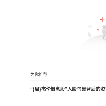
为你推荐
“{周}杰伦概念股”入股鸟巢背后的