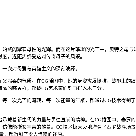
，始终闪耀着母性的光辉。而在这片璀璨的光芒中，奥特之母与
腻度，近距离感受这对传奇母子的风采。
，一次对母爱与英雄主义的深刻演绎。
而又温柔的气质。在CG插图中，她的身姿愈发挺拔，战袍上的
露的慈🔥祥，都被CG艺术家们刻画得入木三分。
。每一次光芒的流转，每一次能量的汇聚，都通过CG技术得到
地承载着新生代的力量与勇往直前的精神。在CG插图中，泰罗的
佛能撕裂宇宙的帷幕。CG技术极大🌸地增强了泰罗战斗场景的视
灭性力量，都得到了令人惊叹的还原。