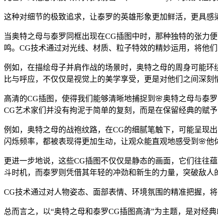
这种对细节的极致追求，让泰罗的英雄形象更加鲜活，更具感
当奥特之母与泰罗同框出现在CG插图中时，那种独特的张力
鸣。CG技术通过对光线、材质、粒子特效的精妙运用，将他
例如，在描绘母子并肩作战的场景时，奥特之母的周身可能环
比与呼应，不仅仅是视觉上的美学享受，更是对他们之间深刻
高清的CG插图，使得我们能够清晰地捕捉到🌸奥特之母与泰
CG艺术家们并没有拘泥于简单的复刻，而是在保留经典的赋
例如，奥特之母的战袍纹路，在CG的细腻笔触下，可能呈现出
闪烁频率，都被表现得更加生动，让观众能直观地感受到🌸他体
更进一步地说，这些CG插图不仅仅是静态的画面，它们往往蕴
斗时机，而泰罗则凭借其年轻的冲劲和新生的力量，突破敌人
CG技术通过对人物姿态、面部表情、环境氛围的精准把握，将
总而言之，以“奥特之母和泰罗CG插图高清”为主题，是对经