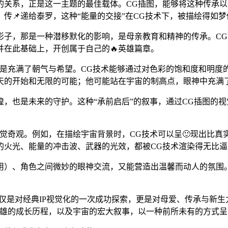
的关系，正是这一主题的最佳载体。CG插图，能够将这种传承
传📌递给泰罗，这种“能量的交接”在CG技术下，被描绘得如
子，那是一种潜移默化的影响，是母亲教育和精神的传承。CG
在此基础上，开创属于自己的🔥英雄篇章。
是充满了朝气与希望。CG技术能够通过对色彩的饱和度和明度
天的开始和无限的可能；他可能站在宇宙的制高点，眼神中充满
，也是未来的守护。这种“承前启后”的叙事，通过CG插图的
视觉奇观。例如，在描绘宇宙背景时，CG技术可以呈🙂现出比
的火光、能量的冲击波、武器的光效，都被CG技术渲染得无比
）、角色之间微妙的眼神交流，又能营造出温馨而动人的氛围。
不仅是对经典IP视觉化的一次成功探索，更是对母爱、传承与新
英雄的成长历程，以及宇宙的宏大叙事，以一种前所未有的方式呈