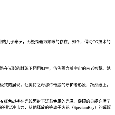
她的儿子泰罗，无疑是最为耀眼的存在。如今，借助CG技术的
纹路在光影的雕琢下栩栩如生，仿佛蕴含着宇宙的古老智慧。她
了极致的展现，让奥特之母那传奇般的守护者形象，跃然纸上，
🔥红色战袍在光线照射下泛着金属的光泽，健硕的身躯充满了
觉冲击力，从他释放的等离子火花（SpeciumRay）的璀璨