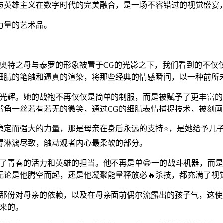
与英雄主义在数字时代的完美融合，是一场不容错过的视觉盛宴，
力量的艺术品。
当奥特之母与泰罗的形象被置于CG的光影之下，我们看到的不仅
细腻的笔触和逼真的渲染，将那些经典的情感瞬间，以一种前所未
母性光辉。她的战袍不再仅仅是简单的制服，而是被赋予了更丰富
嘴角一丝若有若无的微笑，通过CG的细腻表情捕捉技术，被刻
定而强大的力量，那是母亲在身后永远的支持⭐，是她给予儿子
得淋漓尽致，触动观者内心最柔软的部分。
了青春的活力和英雄的担当。他不再是单😁一的战斗机器，而
无论是他腾空而起，还是他凝聚能量释放必🔥杀技，都充满了视
上那份对母亲的依赖，以及在母亲面前偶尔流露出的孩子气，这
来的。