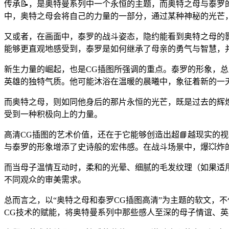
传承📝，是奥特曼系列中一个永恒的主题，而奥特之母与泰罗
中，奥特之母会将自己的力量的一部分，通过某种神秘的光芒，
又或者，在画面中，泰罗的战斗姿态，隐约能看到奥特之母的影
能够更直观地感受到，泰罗是如何继承了母亲的勇气与智慧，并
新生力量的崛起，也是CG插图所强调的重点。泰罗的形象，总
英雄的独特气质。他可能沐浴在温暖的晨曦中，象征着新的一
而奥特之母，则如同他身后的那片永恒的光芒，既是过去的辉煌
受到一种积极向上的力量。
高清CG插图的艺术价值，还在于它能够创造出超📘越现实的
与泰罗的形象增添了史诗般的宏伟感。在战斗场景中，爆💥炸
而当母子温情互动时，柔和的光晕、细腻的毛发纹理（如果适用
不同观众的审美需求。
总而言之，以“奥特之母和泰罗CG插图高清”为主题的软文，
CG技术的赋能，将奥特曼系列中那些感人至深的母子情谊、