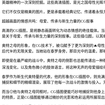
英雄精神的一次深刻挖掘。这些高清插图，是光之国母性光辉
它们不仅仅是精美的图片，更是承载着经典记忆、传递着永恒
超越画面的情感共鸣：母爱、传承与新生力量的CG叙事
高清的CG插图，是将静态画面转化为动态情感的绝佳载体。
是关于母爱、传承与新生力量的深刻叙事。这些插🤔图，以其
奥特之母的形象，在CG技术下，被🤔赋予了更为深刻的🔥
后代🎯的无限关爱。当她站在泰罗身旁，那目光中的温柔，那
即使是在最严峻的战斗中，奥特之母的侧影也总能传递出一种稳
深浅变化，以及角色微小的肢体语言，将这种无声的母爱描绘
泰罗作为新生代奥特曼的代表，他的形象在CG插图中，则充满
捕捉和细节的精细渲染，展现了他每一次战斗的激情与投入。
而当🙂他与奥特之母同框时，CG插图便能巧妙地捕捉到他身
的特质，正是CG插图能够通过精妙的光影和色彩运用所展现出