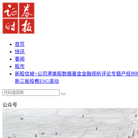
首页
快讯
要闻
股市
新股
信披+
公司
港美股
数据
基金
金融
视听
评论
专题
产经
创
新三板
投教
ESG
滚动
公众号