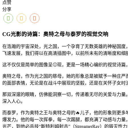
点赞
分享
CG光影的诗篇：奥特之母与泰罗的视觉交响
在浩瀚的宇宙深处，光之国，一个孕育了无数英雄的神秘国度
飞速发展，我们得以在高清插图中，以前所未有的清晰度和细
这不仅仅是简单的图像呈🙂现，更是一场精心编织的视觉诗篇
奥特之母，作为光之国的慈母，她的形象总是被赋予一种庄严
的面部表情，无论是在战斗中展现的坚毅，还是在关怀子女时流
那双深邃的眼睛，仿佛能洞察一切，传递着无尽的关爱与力量
深入人心。
而泰罗，作为奥特之王与奥特之母的🔥儿子，他的形象则更多
爆发力。他的每一次挥拳，每一次踢腿，都充满了动感与力量，仿
光芒，到他必杀技“斯特利姆射击”（StrreamerRay）的毁