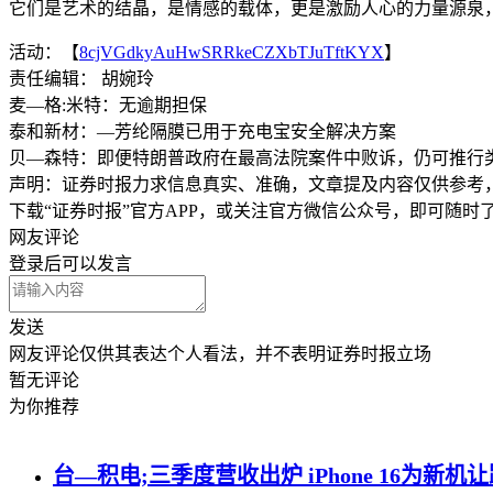
它们是艺术的结晶，是情感的载体，更是激励人心的力量源泉
活动：【
8cjVGdkyAuHwSRRkeCZXbTJuTftKYX
】
责任编辑： 胡婉玲
麦—格:米特：无逾期担保
泰和新材：—芳纶隔膜已用于充电宝安全解决方案
贝—森特：即便特朗普政府在最高法院案件中败诉，仍可推行
声明：证券时报力求信息真实、准确，文章提及内容仅供参考
下载“证券时报”官方APP，或关注官方微信公众号，即可随
网友评论
登录
后可以发言
发送
网友评论仅供其表达个人看法，并不表明证券时报立场
暂无评论
为你推荐
台—积电;三季度营收出炉 iPhone 16为新