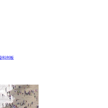
投
科创板