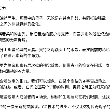
染力。
便油然而生。画面中的母子，无论是在并肩作战，共同抵御强敌
们之间的情感羁绊具象化。
绕着柔和的金光，象征着她的庇护与支持；而泰罗则沐浴在炽热
情感的无声诉说。
罗身上那些经典的元素。奥特之母额头上的水晶，泰罗胸前的彩
予了这些元素新的生命力。
更为复杂和富有层次🤔的视觉效果，仿佛古老的符文在闪烁。泰
内涌动的🔥力量。
含着故事的张力。我们可以想象，在某个恢弘的🔥宇宙战场上
的防线。或者，在光之国某个宁静的时刻，奥特之母正为归来的
这些或宏大或温馨的🔥场景，栩栩如生地展现在我们眼前，让
典IP的一次全新视觉解读。CG技术的进步，不仅让这对传奇母